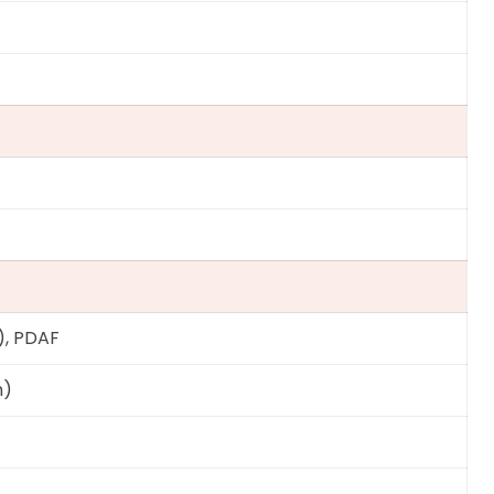
e), PDAF
h)