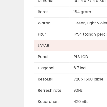
Dimensi
164.4 x 77.4 x 7.
Berat
184 gram
Warna
Green, Light Viole
Fitur
IP54 (tahan perci
LAYAR
Panel
PLS LCD
Diagonal
6.7 inci
Resolusi
720 x 1600 piksel
Refresh rate
90Hz
Kecerahan
420 nits