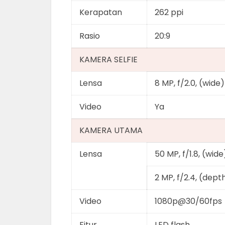
Kerapatan
262 ppi
Rasio
20:9
KAMERA SELFIE
Lensa
8 MP, f/2.0, (wide)
Video
Ya
KAMERA UTAMA
Lensa
50 MP, f/1.8, (wid
2 MP, f/2.4, (dept
Video
1080p@30/60fps
Fitur
LED flash