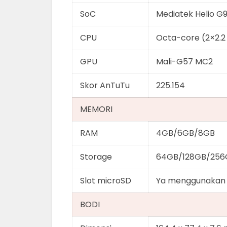
SoC
Mediatek Helio G
CPU
Octa-core (2×2.2
GPU
Mali-G57 MC2
Skor AnTuTu
225.154
MEMORI
RAM
4GB/6GB/8GB
Storage
64GB/128GB/256
Slot microSD
Ya menggunakan s
BODI