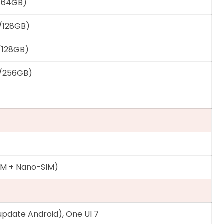
B/64GB)
/128GB)
/128GB)
B/256GB)
IM + Nano-SIM)
 update Android), One UI 7