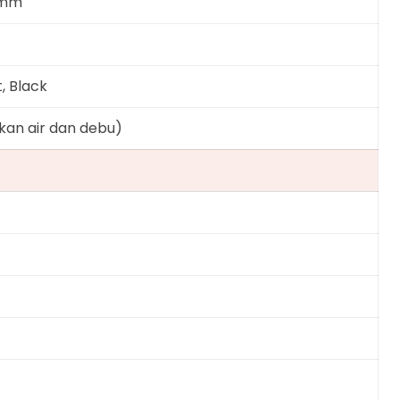
6 mm
t, Black
kan air dan debu)