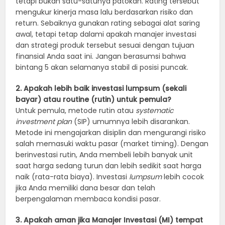
tetapi bukan satu-satunya patokan. Rating tersebut
mengukur kinerja masa lalu berdasarkan risiko dan
return. Sebaiknya gunakan rating sebagai alat saring
awal, tetapi tetap dalami apakah manajer investasi
dan strategi produk tersebut sesuai dengan tujuan
finansial Anda saat ini. Jangan berasumsi bahwa
bintang 5 akan selamanya stabil di posisi puncak.
2. Apakah lebih baik investasi lumpsum (sekali
bayar) atau routine (rutin) untuk pemula?
Untuk pemula, metode rutin atau
systematic
investment plan
(SIP) umumnya lebih disarankan.
Metode ini mengajarkan disiplin dan mengurangi risiko
salah memasuki waktu pasar (market timing). Dengan
berinvestasi rutin, Anda membeli lebih banyak unit
saat harga sedang turun dan lebih sedikit saat harga
naik (rata-rata biaya). Investasi
lumpsum
lebih cocok
jika Anda memiliki dana besar dan telah
berpengalaman membaca kondisi pasar.
3. Apakah aman jika Manajer Investasi (MI) tempat