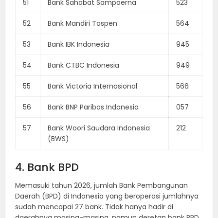
51
Bank Sahabat Sampoerna
523
52
Bank Mandiri Taspen
564
53
Bank IBK Indonesia
945
54
Bank CTBC Indonesia
949
55
Bank Victoria Internasional
566
56
Bank BNP Paribas Indonesia
057
57
Bank Woori Saudara Indonesia
212
(BWS)
4. Bank BPD
Memasuki tahun 2026, jumlah Bank Pembangunan
Daerah (BPD) di Indonesia yang beroperasi jumlahnya
sudah mencapai 27 bank. Tidak hanya hadir di
daerahnya masing-masing, namun deretan bank BPD