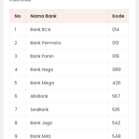
No
Nama Bank
Kode
1
Bank BCA
014
2
Bank Permata
013
3
Bank Panin
019
4
Bank Haga
089
5
Bank Mega
426
6
AlloBank
567
7
SeaBank
535
8
Bank Jago
542
9
Bank MAS
548