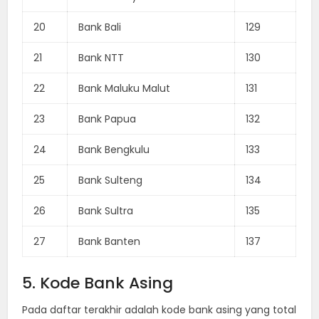
20
Bank Bali
129
21
Bank NTT
130
22
Bank Maluku Malut
131
23
Bank Papua
132
24
Bank Bengkulu
133
25
Bank Sulteng
134
26
Bank Sultra
135
27
Bank Banten
137
5. Kode Bank Asing
Pada daftar terakhir adalah kode bank asing yang total